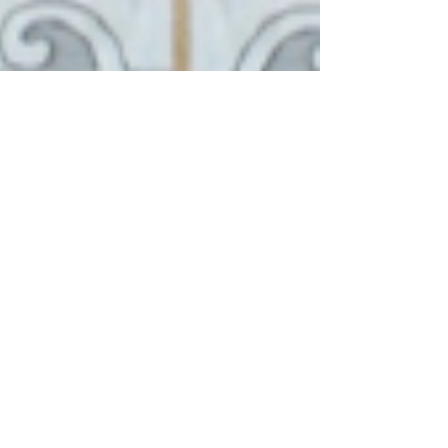
Competition Textielmuseum Tilburg
Dit is een impressie van mijn ontwerp voor de
wedstrijd van het Textielmuseum in Tilburg I